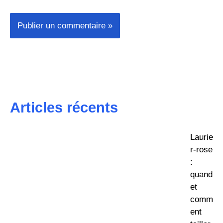
Articles récents
Laurie
r-rose
:
quand
et
comm
ent