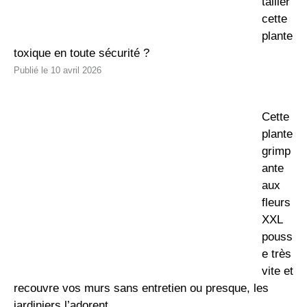
tailler
cette
plante
toxique en toute sécurité ?
10 avril 2026
Cette
plante
grimp
ante
aux
fleurs
XXL
pouss
e très
vite et
recouvre vos murs sans entretien ou presque, les
jardiniers l’adorent