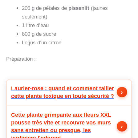
200 g de pétales de
pissenlit
(jaunes
seulement)
1 litre d’eau
800 g de sucre
Le jus d’un citron
Préparation :
Laurier-rose : quand et comment tailler
›
cette plante toxique en toute sécurité ?
Cette plante grimpante aux fleurs XXL
pousse très vite et recouvre vos murs
›
sans entretien ou presque, les
jardiniers l’adorent