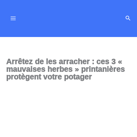
Aller
au
Rech
contenu
Arrêtez de les arracher : ces 3 «
mauvaises herbes » printanières
protègent votre potager