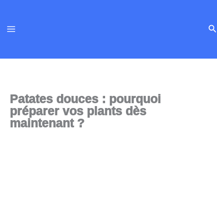
Aller
au
Re
contenu
Patates douces : pourquoi
préparer vos plants dès
maintenant ?